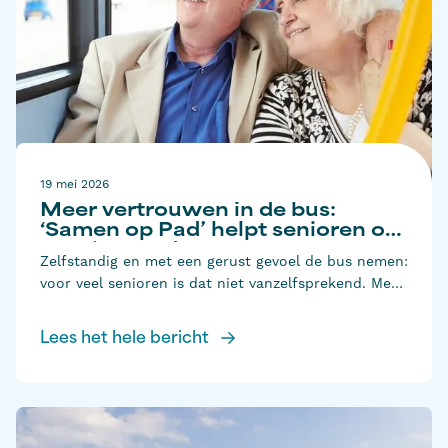
19 mei 2026
Meer vertrouwen in de bus:
‘Samen op Pad’ helpt senioren op
weg in Gouda
Zelfstandig en met een gerust gevoel de bus nemen:
voor veel senioren is dat niet vanzelfsprekend. Met
de gratis bijeenkomst ‘Samen op Pad’ helpt
openbaarvervoerder Qbuzz ze op een toegankelijke
Lees het hele bericht
en praktische manier om (weer) vertrouwd te raken
met het openbaar vervoer — en dat slaat aan. De
eerste bijeenkomst, die in maart plaatsvond in
samenwerking met Kwadraad maatschappelijk werk,
was snel volgeboekt en kreeg enthousiaste reacties.