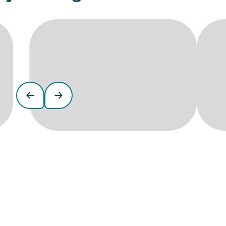
Werkzaamheden Algerabrug
Lees hier hoe de werkzaamheden aan de Algerabrug van
10
augustus tot en met 6 september
invloed hebben op jouw
reis.
Lees Meer