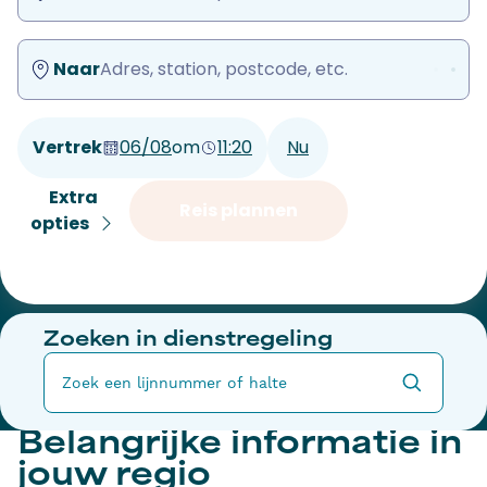
Naar
Adres, station, postcode, etc.
Vertrek
06/08
om
11:20
Nu
Extra
Reis plannen
opties
Zoeken in dienstregeling
Belangrijke informatie in
jouw regio