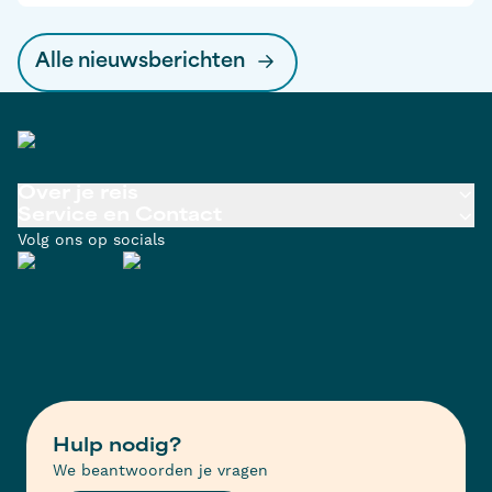
een belangrijke ontwikkeling: minder verkeersdrukte
in de Bollenstreek en betere bereikbaarheid tijdens
Alle nieuwsberichten
het drukke bollenseizoen.
Over je reis
Service en Contact
Volg ons op socials
Hulp nodig?
We beantwoorden je vragen