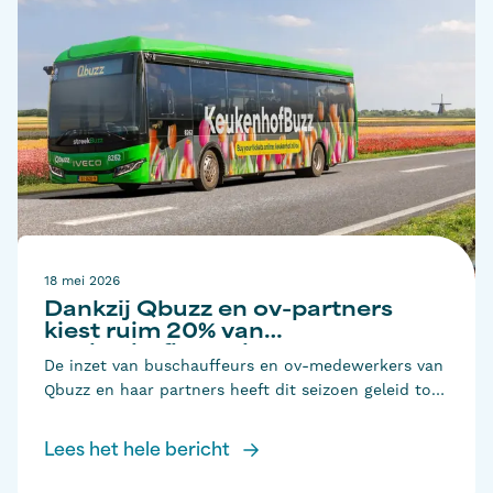
Deelnemers gaven aan dat zij zich na afloop
zekerder voelen om zelfstandig een reis te plannen
en te maken.
18 mei 2026
Dankzij Qbuzz en ov-partners
kiest ruim 20% van
Keukenhofbezoekers voor
De inzet van buschauffeurs en ov-medewerkers van
openbaar vervoer
Qbuzz en haar partners heeft dit seizoen geleid tot
groei in het gebruik van openbaar vervoer naar
Keukenhof. Ruim 20 procent van alle bezoekers
Lees het hele bericht
koos voor bus en trein, waarmee het aandeel ov-
reizigers opnieuw duidelijk is toegenomen. Dat is