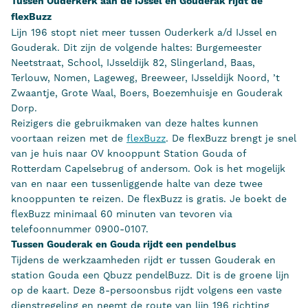
Tussen Ouderkerk aan de IJssel en Gouderak rijdt de
flexBuzz
Lijn 196 stopt niet meer tussen Ouderkerk a/d IJssel en
Gouderak. Dit zijn de volgende haltes: Burgemeester
Neetstraat, School, IJsseldijk 82, Slingerland, Baas,
Terlouw, Nomen, Lageweg, Breeweer, IJsseldijk Noord, ’t
Zwaantje, Grote Waal, Boers, Boezemhuisje en Gouderak
Dorp.
Reizigers die gebruikmaken van deze haltes kunnen
voortaan reizen met de
flexBuzz
. De flexBuzz brengt je snel
van je huis naar OV knooppunt Station Gouda of
Rotterdam Capelsebrug of andersom. Ook is het mogelijk
van en naar een tussenliggende halte van deze twee
knooppunten te reizen. De flexBuzz is gratis. Je boekt de
flexBuzz minimaal 60 minuten van tevoren via
telefoonnummer 0900-0107.
Tussen Gouderak en Gouda rijdt een pendelbus
Tijdens de werkzaamheden rijdt er tussen Gouderak en
station Gouda een Qbuzz pendelBuzz. Dit is de groene lijn
op de kaart. Deze 8-persoonsbus rijdt volgens een vaste
dienstregeling en neemt de route van lijn 196 richting