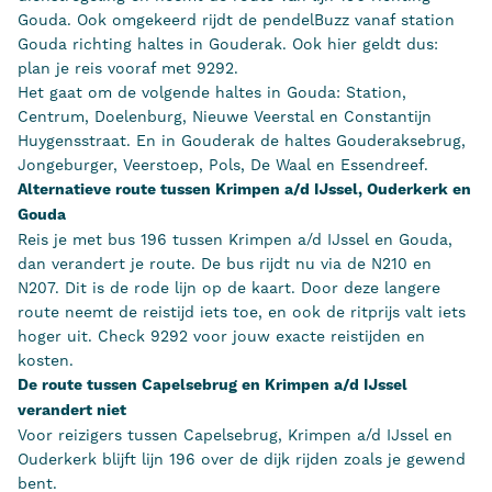
Gouda. Ook omgekeerd rijdt de pendelBuzz vanaf station
Gouda richting haltes in Gouderak. Ook hier geldt dus:
plan je reis vooraf met 9292.
Het gaat om de volgende haltes in Gouda: Station,
Centrum, Doelenburg, Nieuwe Veerstal en Constantijn
Huygensstraat. En in Gouderak de haltes Gouderaksebrug,
Jongeburger, Veerstoep, Pols, De Waal en Essendreef.
Alternatieve route tussen Krimpen a/d IJssel, Ouderkerk en
Gouda
Reis je met bus 196 tussen Krimpen a/d IJssel en Gouda,
dan verandert je route. De bus rijdt nu via de N210 en
N207. Dit is de rode lijn op de kaart. Door deze langere
route neemt de reistijd iets toe, en ook de ritprijs valt iets
hoger uit. Check 9292 voor jouw exacte reistijden en
kosten.
De route tussen Capelsebrug en Krimpen a/d IJssel
verandert niet
Voor reizigers tussen Capelsebrug, Krimpen a/d IJssel en
Ouderkerk blijft lijn 196 over de dijk rijden zoals je gewend
bent.