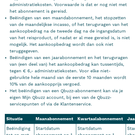
administratiekosten. Voorwaarde is dat er nog niet met
het abonnement is gereisd.
Beëindigen van een maandabonnement, het stopzetten
van de maandelijkse incasso, of het terugvragen van het
aankoopbedrag na de tweede dag na de ingangsdatum
van het reisproduct, of nadat er al mee gereisd is, is niet
mogelijk. Het aankoopbedrag wordt dan ook niet
teruggegeven.
Beëindigen van een jaarabonnement en het terugvragen
van (een deel van) het aankoopbedrag kan tussentijds,
tegen € 6,- administratiekosten. Voor elke niet-
gebruikte hele maand van de eerste 10 maanden wordt
10% van de aankoopprijs vergoed.
Het beëindigen van een Qbuzz-abonnement kan via je
eigen Mijn Qbuzz account, bij een van de Qbuzz-
servicepunten of via de Klantenservice.
Situatie
Maanabonneme
nt
Kwartaalabonnement
Ja
Beëindiging
Startdatum
Startdatum
Sta
tot en met
abonnement op 1
abonnement op 1
abo