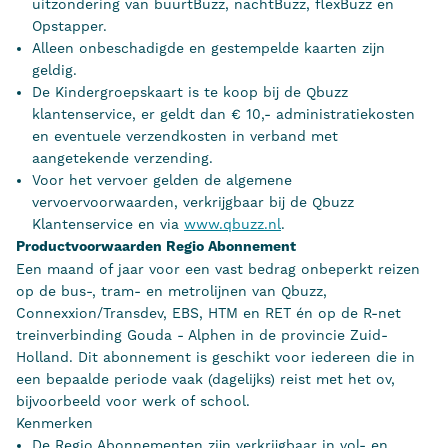
uitzondering van buurtBuzz, nachtBuzz, flexBuzz en
Opstapper.
Alleen onbeschadigde en gestempelde kaarten zijn
geldig.
De Kindergroepskaart is te koop bij de Qbuzz
klantenservice, er geldt dan € 10,- administratiekosten
en eventuele verzendkosten in verband met
aangetekende verzending.
Voor het vervoer gelden de algemene
vervoervoorwaarden, verkrijgbaar bij de Qbuzz
Klantenservice en via
www.qbuzz.nl
.
Productvoorwaarden Regio Abonnement
Een maand of jaar voor een vast bedrag onbeperkt reizen
op de bus-, tram- en metrolijnen van Qbuzz,
Connexxion/Transdev, EBS, HTM en RET én op de R-net
treinverbinding Gouda - Alphen in de provincie Zuid-
Holland. Dit abonnement is geschikt voor iedereen die in
een bepaalde periode vaak (dagelijks) reist met het ov,
bijvoorbeeld voor werk of school.
Kenmerken
De Regio Abonnementen zijn verkrijgbaar in vol- en