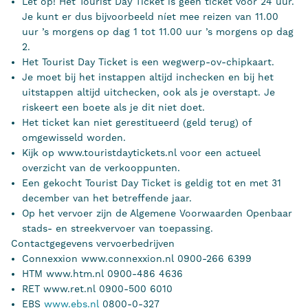
Let op! Het Tourist Day Ticket is geen ticket voor 24 uur.
Je kunt er dus bijvoorbeeld níet mee reizen van 11.00
uur ’s morgens op dag 1 tot 11.00 uur ’s morgens op dag
2.
Het Tourist Day Ticket is een wegwerp-ov-chipkaart.
Je moet bij het instappen altijd inchecken en bij het
uitstappen altijd uitchecken, ook als je overstapt. Je
riskeert een boete als je dit niet doet.
Het ticket kan niet gerestitueerd (geld terug) of
omgewisseld worden.
Kijk op www.touristdaytickets.nl voor een actueel
overzicht van de verkooppunten.
Een gekocht Tourist Day Ticket is geldig tot en met 31
december van het betreffende jaar.
Op het vervoer zijn de Algemene Voorwaarden Openbaar
stads- en streekvervoer van toepassing.
Contactgegevens vervoerbedrijven
Connexxion www.connexxion.nl 0900-266 6399
HTM www.htm.nl 0900-486 4636
RET www.ret.nl 0900-500 6010
EBS
www.ebs.nl
0800-0-327