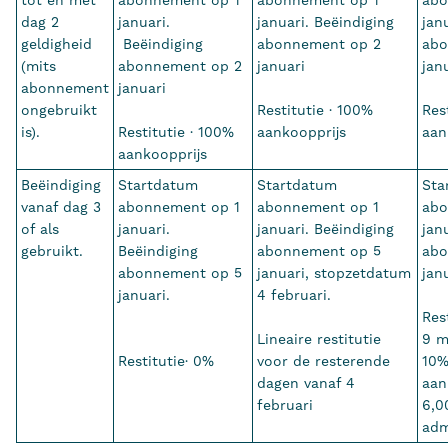
dag 2
januari.
januari. Beëindiging
jan
geldigheid
Beëindiging
abonnement op 2
abo
(mits
abonnement op 2
januari
jan
abonnement
januari
ongebruikt
Restitutie · 100%
Res
is).
Restitutie · 100%
aankoopprijs
aan
aankoopprijs
Beëindiging
Startdatum
Startdatum
Sta
vanaf dag 3
abonnement op 1
abonnement op 1
abo
of als
januari.
januari. Beëindiging
jan
gebruikt.
Beëindiging
abonnement op 5
abo
abonnement op 5
januari, stopzetdatum
jan
januari.
4 februari.
Rest
Lineaire restitutie
9 m
Restitutie· 0%
voor de resterende
10
dagen vanaf 4
aan
februari
6,0
adm