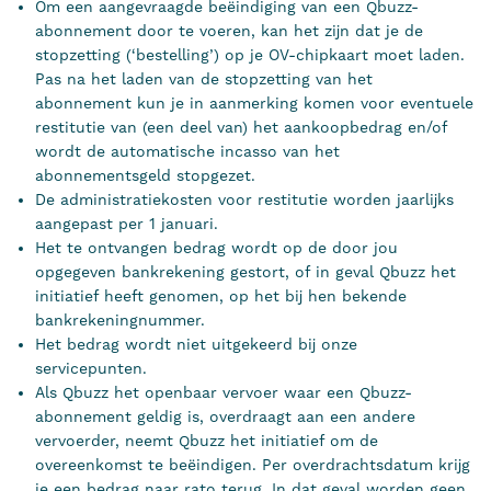
Om een aangevraagde beëindiging van een Qbuzz-
abonnement door te voeren, kan het zijn dat je de
stopzetting (‘bestelling’) op je OV-chipkaart moet laden.
Pas na het laden van de stopzetting van het
abonnement kun je in aanmerking komen voor eventuele
restitutie van (een deel van) het aankoopbedrag en/of
wordt de automatische incasso van het
abonnementsgeld stopgezet.
De administratiekosten voor restitutie worden jaarlijks
aangepast per 1 januari.
Het te ontvangen bedrag wordt op de door jou
opgegeven bankrekening gestort, of in geval Qbuzz het
initiatief heeft genomen, op het bij hen bekende
bankrekeningnummer.
Het bedrag wordt niet uitgekeerd bij onze
servicepunten.
Als Qbuzz het openbaar vervoer waar een Qbuzz-
abonnement geldig is, overdraagt aan een andere
vervoerder, neemt Qbuzz het initiatief om de
overeenkomst te beëindigen. Per overdrachtsdatum krijg
je een bedrag naar rato terug. In dat geval worden geen