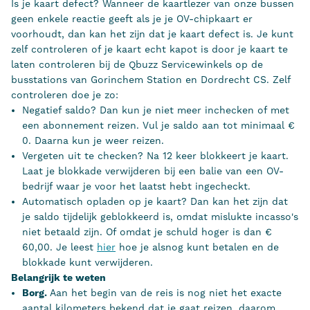
Is je kaart defect? Wanneer de kaartlezer van onze bussen
geen enkele reactie geeft als je je OV-chipkaart er
voorhoudt, dan kan het zijn dat je kaart defect is. Je kunt
zelf controleren of je kaart echt kapot is door je kaart te
laten controleren bij de Qbuzz Servicewinkels op de
busstations van Gorinchem Station en Dordrecht CS. Zelf
controleren doe je zo:
Negatief saldo? Dan kun je niet meer inchecken of met
een abonnement reizen. Vul je saldo aan tot minimaal €
0. Daarna kun je weer reizen.
Vergeten uit te checken? Na 12 keer blokkeert je kaart.
Laat je blokkade verwijderen bij een balie van een OV-
bedrijf waar je voor het laatst hebt ingecheckt.
Automatisch opladen op je kaart? Dan kan het zijn dat
je saldo tijdelijk geblokkeerd is, omdat mislukte incasso's
niet betaald zijn. Of omdat je schuld hoger is dan €
60,00. Je leest
hier
hoe je alsnog kunt betalen en de
blokkade kunt verwijderen.
Belangrijk te weten
Borg.
Aan het begin van de reis is nog niet het exacte
aantal kilometers bekend dat je gaat reizen. daarom