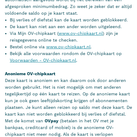
afgesproken minimumbedrag. Zo weet je zeker dat er altijd
voldoende saldo op je kaart staat.
Bij verlies of diefstal kan de kaart worden geblokkeerd.
De kaart kan niet aan een ander worden uitgeleend.
Via Mijn OV-chipkaart (
www.ov-chipkaart.nl
) zijn je
reisgegevens online te checken.
Bestel online via
www.ov-chipkaart.nl
.
Bekijk alle voorwaarden rondom de OV-chipkaart op
Voorwaarden - OV-chipkaart.nl
.
Anonieme OV-chipkaart
Deze kaart is anoniem en kan daarom ook door anderen
worden gebruikt. Het is niet mogelijk om met anderen
tegelijkertijd op één kaart te reizen. Op de anonieme kaart
kun je ook geen leeftijdskorting krijgen of abonnementen
plaatsen. Je kunt alleen reizen op saldo met deze kaart. De
kaart kan niet worden geblokkeerd bij verlies of diefstal.
Met de komst van
OVpay
(betalen in het OV met je
bankpas, creditcard of mobiel) is de anonieme OV-
chipkaart niet meer nodig. Als de kaart is verlopen